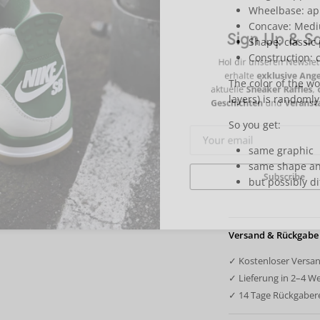
Wheelbase: app
Sign Up 
Concave: Med
Shape: classic
Hol dir unseren Ne
Construction: 
erhalte
exklusive
The color of the wo
aktuelle
Sneaker Raf
layers) is randoml
Geschichten
und
Ver
So you get:
same graphic
same shape an
but possibly d
Subscri
Versand & Rückgabe
✓ Kostenloser Versan
✓ Lieferung in 2–4 W
✓ 14 Tage Rückgaber