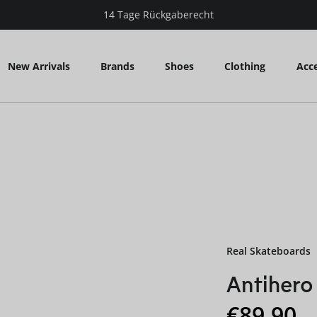
14 Tage Rückgaberecht
New Arrivals
Brands
Shoes
Clothing
Acce
Real Skateboards
Antihero
Regular 
€89,90