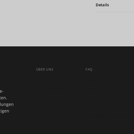
Details
ÜBER UNS
FAQ
Contact
Helpcenter
Store Directions
Orders
e-
ten.
Opening hours
Shipping & Delivery
llungen
STIL+
Versandkosten
tigen
Rückgabe & Umtausch