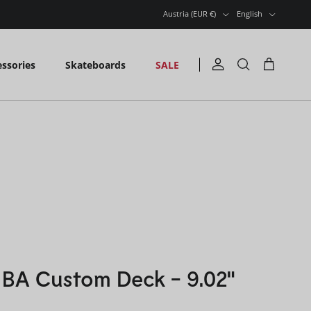
COUNTRY/REGION
LANGUAGE
Austria (EUR €)
English
ssories
Skateboards
SALE
Account
Cart
Search
 BA Custom Deck - 9.02"
price