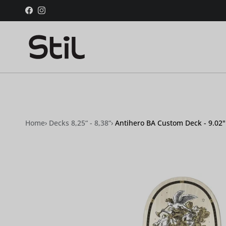
Skip to content
Facebook
Instagram
Home
›
Decks 8,25“ - 8,38“
›
Antihero BA Custom Deck - 9.02"
Skip to product information