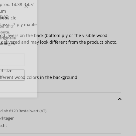
rox. 14.38–14.5"
Close
& Save
ium
 popsicle
wsletter und
classic 7-ply maple
 Angebote
,
od layers on the back (bottom ply or the visible wood
fles
,
originelle
y delivered and may look different from the product photo.
anstaltungen
.
d size
ifferent wood colors in the background
be
d ab €120 Bestellwert (AT)
erktagen
echt