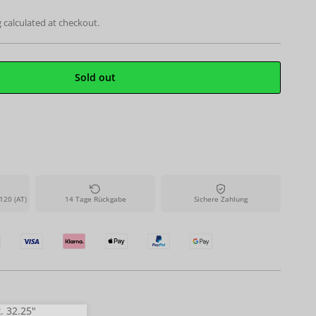
g
calculated at checkout.
Sold out
120 (AT)
14 Tage Rückgabe
Sichere Zahlung
. 32.25"