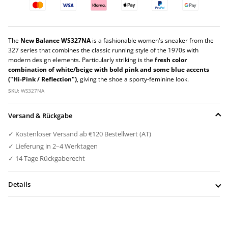
The
New Balance WS327NA
is a fashionable women's sneaker from the
327 series that combines the classic running style of the 1970s with
modern design elements. Particularly striking is the
fresh color
combination of white/beige with bold pink and some blue accents
("Hi-Pink / Reflection")
, giving the shoe a sporty-feminine look.
SKU:
WS327NA
Versand & Rückgabe
✓ Kostenloser Versand ab €120 Bestellwert (AT)
✓ Lieferung in 2–4 Werktagen
✓ 14 Tage Rückgaberecht
Details