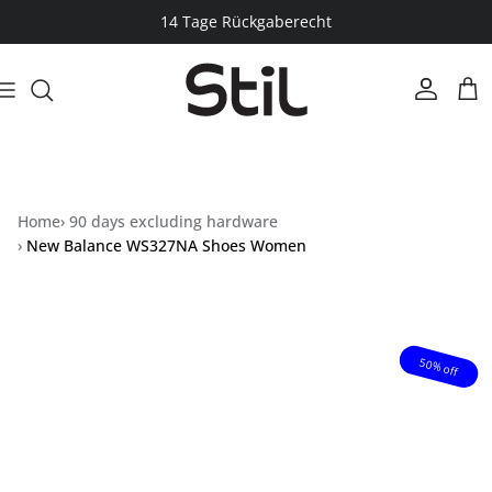
Skip to content
14 Tage Rückgaberecht
Account
Cart
Home
›
90 days excluding hardware
›
New Balance WS327NA Shoes Women
Skip to product information
50% off