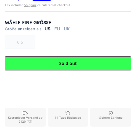
Tax included
Shipping
calculated at checkout.
WÄHLE EINE GRÖSSE
US
EU
UK
Größe anzeigen als
6.5
Sold out
Kostenloser Versand ab
14 Tage Rückgabe
Sichere Zahlung
€120 (AT)