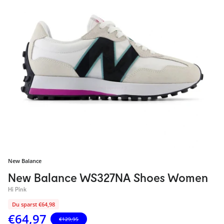
New Balance
New Balance WS327NA Shoes Women
Hi Pink
Du sparst €64,98
Sale price
€64,97
€129,95
Regular price